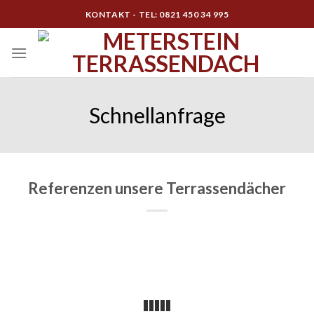
Skip
KONTAKT - TEL: 0821 450 34 995
to
content
Schnellanfrage
Referenzen unsere Terrassendächer