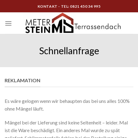
Skip
KONTAKT - TEL: 0821 450 34 995
to
content
Schnellanfrage
REKLAMATION
Es wäre gelogen wenn wir behaupten das bei uns alles 100%
ohne Mängel läuft.
Mängel bei der Lieferung sind keine Seltenheit – leider. Mal
ist die Ware beschädigt. Ein anderes Mal wurde zu spät
geliefert. Schlimmstenfalls fehlen bei der Bestellung einige