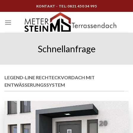
Skip
KONTAKT - TEL: 0821 450 34 995
to
content
Schnellanfrage
LEGEND-LINE RECHTECKVORDACH MIT
ENTWÄSSERUNGSSYSTEM