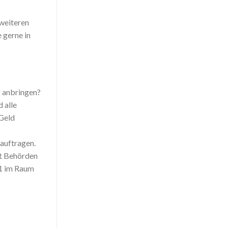
weiteren
 gerne in
 anbringen?
 alle
Geld
auftragen.
it Behörden
 1 im Raum