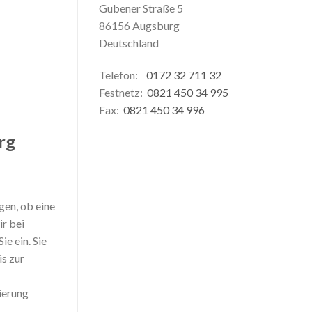
Gubener Straße 5
86156 Augsburg
Deutschland
Telefon:
0172 32 711 32
Festnetz:
0821 450 34 995
Fax:
0821 450 34 996
rg
gen, ob eine
ir bei
e ein. Sie
is zur
ierung