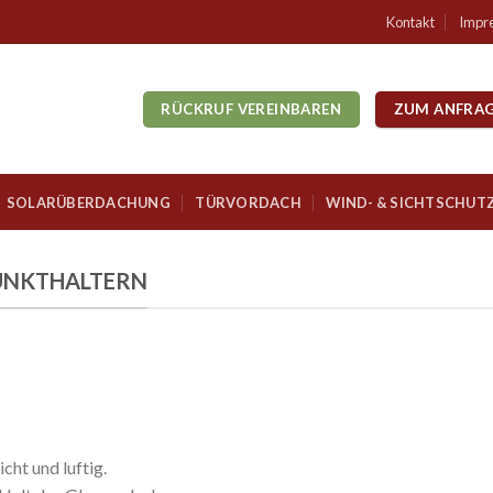
Kontakt
Impr
RÜCKRUF VEREINBAREN
ZUM ANFRA
SOLARÜBERDACHUNG
TÜRVORDACH
WIND- & SICHTSCHUT
PUNKTHALTERN
cht und luftig.