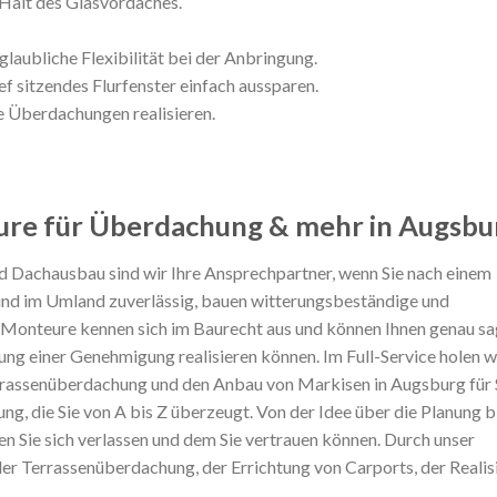
 Halt des Glasvordaches.
laubliche Flexibilität bei der Anbringung.
ef sitzendes Flurfenster einfach aussparen.
e Überdachungen realisieren.
ure für Überdachung & mehr in Augsbu
d Dachausbau sind wir Ihre Ansprechpartner, wenn Sie nach einem
und im Umland zuverlässig, bauen witterungsbeständige und
e Monteure kennen sich im Baurecht aus und können Ihnen genau sa
ng einer Genehmigung realisieren können. Im Full-Service holen w
rassenüberdachung und den Anbau von Markisen in Augsburg für Si
g, die Sie von A bis Z überzeugt. Von der Idee über die Planung b
den Sie sich verlassen und dem Sie vertrauen können. Durch unser
 der Terrassenüberdachung, der Errichtung von Carports, der Realis