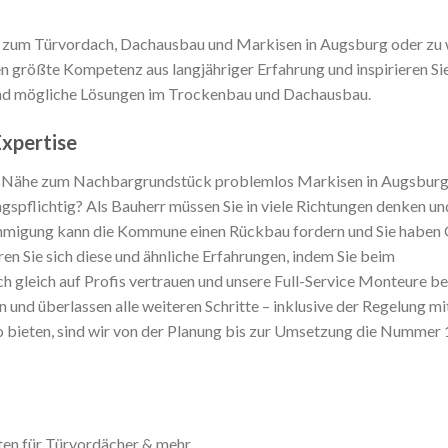
n zum Türvordach, Dachausbau und Markisen in Augsburg oder zu 
 größte Kompetenz aus langjähriger Erfahrung und inspirieren Sie
und mögliche Lösungen im Trockenbau und Dachausbau.
Expertise
er Nähe zum Nachbargrundstück problemlos Markisen in Augsburg
pflichtig? Als Bauherr müssen Sie in viele Richtungen denken und
hmigung kann die Kommune einen Rückbau fordern und Sie haben 
ren Sie sich diese und ähnliche Erfahrungen, indem Sie beim
gleich auf Profis vertrauen und unsere Full-Service Monteure be
n und überlassen alle weiteren Schritte – inklusive der Regelung m
io bieten, sind wir von der Planung bis zur Umsetzung die Nummer
ten für Türvordächer & mehr