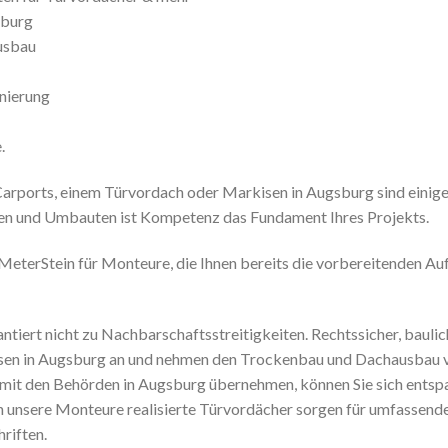
sburg
usbau
anierung
.
arports, einem Türvordach oder Markisen in Augsburg sind einig
en und Umbauten ist Kompetenz das Fundament Ihres Projekts.
MeterStein für Monteure, die Ihnen bereits die vorbereitenden Au
ntiert nicht zu Nachbarschaftsstreitigkeiten. Rechtssicher, baulic
kisen in Augsburg an und nehmen den Trockenbau und Dachausbau v
mit den Behörden in Augsburg übernehmen, können Sie sich entsp
rch unsere Monteure realisierte Türvordächer sorgen für umfassend
riften.