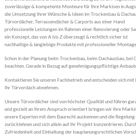
zuverlässige & kompetente Monteure für Ihre Markisen in Aug
die Umsetzung Ihrer Wünsche & Ideen im Trockenbau & Dacha
Türvordächer, Terrassendächer & Carports aus einer Hand
professionelle Leistungen im Rahmen einer Renovierung oder S
ein Konzept, das von A bis Z überzeugt & rechtlich sicher ist
nachhaltige & langlebige Produkte mit professioneller Montage
Schon in der Planung beim Trockenbau, beim Dachausbau, bei C
beachten. Gerade in Bezug auf genehmigungspflichtige Anbaut
Kontaktieren Sie unseren Fachbetrieb und entscheiden sich mit 
Ihr Türvordach abnehmen.
Unsere Türvordächer sind von höchster Qualität und führen gara
und gezielt an Ihrem Anspruch orientiert bringen wir Ihre Mar
unsere Experten mit dem Baurecht auskennen und die Regelung 
zurücklehnen und sich allein auf Ihr Projekt konzentrieren. Du
Zufriedenheit und Einhaltung der bauplanungsrechtlichen Vorsch