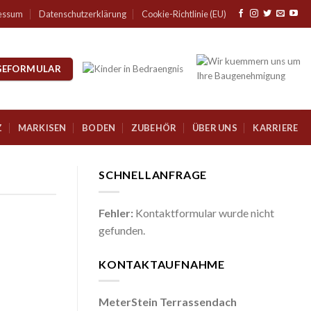
essum
Datenschutzerklärung
Cookie-Richtlinie (EU)
GEFORMULAR
Z
MARKISEN
BODEN
ZUBEHÖR
ÜBER UNS
KARRIERE
SCHNELLANFRAGE
Fehler:
Kontaktformular wurde nicht
gefunden.
KONTAKTAUFNAHME
MeterStein Terrassendach