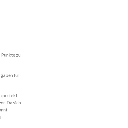
e Punkte zu
fgaben für
h perfekt
or. Da sich
annt
e