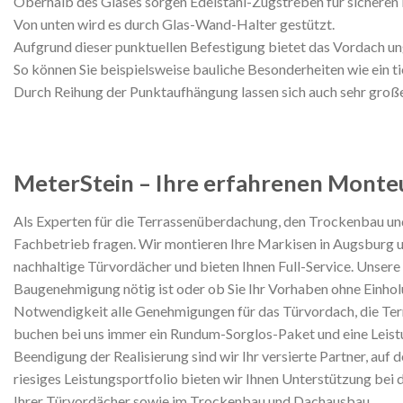
Oberhalb des Glases sorgen Edelstahl-Zugstreben für sicheren
Von unten wird es durch Glas-Wand-Halter gestützt.
Aufgrund dieser punktuellen Befestigung bietet das Vordach ung
So können Sie beispielsweise bauliche Besonderheiten wie ein ti
Durch Reihung der Punktaufhängung lassen sich auch sehr groß
MeterStein – Ihre erfahrenen Monte
Als Experten für die Terrassenüberdachung, den Trockenbau un
Fachbetrieb fragen. Wir montieren Ihre Markisen in Augsburg 
nachhaltige Türvordächer und bieten Ihnen Full-Service. Unser
Baugenehmigung nötig ist oder ob Sie Ihr Vorhaben ohne Einholu
Notwendigkeit alle Genehmigungen für das Türvordach, die Ter
buchen bei uns immer ein Rundum-Sorglos-Paket und eine Leistun
Beendigung der Realisierung sind wir Ihr versierte Partner, auf 
riesiges Leistungsportfolio bieten wir Ihnen Unterstützung bei
Ihrer Türvordächer sowie im Trockenbau und Dachausbau.